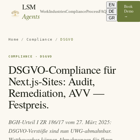
LSM
EN
Book
DE
Demo
Work
Industries
Compliance
Process
FAQ
Agents
→
GR
Home
/
Compliance
/
DSGVO
COMPLIANCE · DSGVO
DSGVO-Compliance für
Next.js-Sites: Audit,
Remediation, AVV —
Festpreis.
BGH-Urteil I ZR 186/17 vom 27. März 2025:
DSGVO-Verstöße sind nun UWG-abmahnbar.
Wettbewerber können Abmahnungen für Ihren