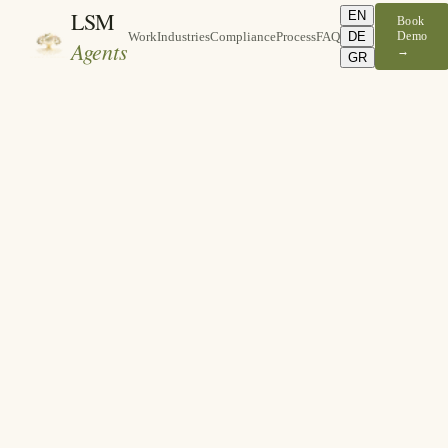
LSM
EN
Book
DE
Demo
Work
Industries
Compliance
Process
FAQ
Agents
→
GR
15-20% Provision pro Buchung
TheFork und Booking.com kassieren bei jeder Reservierung.