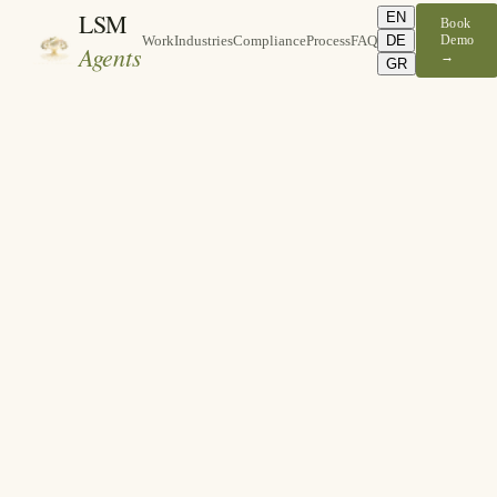
LSM
EN
Book
DE
Demo
Work
Industries
Compliance
Process
FAQ
Agents
→
GR
🏢
Ihr Unternehmen
Online
Hallo, ich moechte einen Termin fuer naechste Woche buchen
10:42
Hallo! Gerne helfe ich Ihnen bei der Terminbuchung. Welcher Tag
passt Ihnen am besten?
10:42
Dienstagnachmittag waere perfekt
10:43
Ich habe 14:00 und 16:00 Uhr am Dienstag frei. Was bevorzugen S
10:43