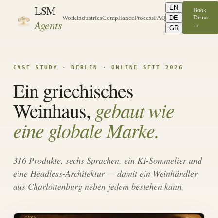
LSM
EN
Book
DE
Demo
Work
Industries
Compliance
Process
FAQ
Agents
→
GR
CASE STUDY · BERLIN · ONLINE SEIT 2026
Ein griechisches
gebaut wie
Weinhaus,
eine globale Marke.
316 Produkte, sechs Sprachen, ein KI-Sommelier und
eine Headless-Architektur — damit ein Weinhändler
aus Charlottenburg neben jedem bestehen kann.