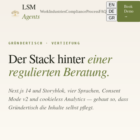
LSM
EN
Book
DE
Demo
Work
Industries
Compliance
Process
FAQ
Agents
→
GR
GRÜNDERTISCH · VERTIEFUNG
einer
Der Stack hinter
regulierten Beratung.
Next.js 14 und Storyblok, vier Sprachen, Consent
Mode v2 und cookieless Analytics — gebaut so, dass
Gründertisch die Inhalte selbst pflegt.