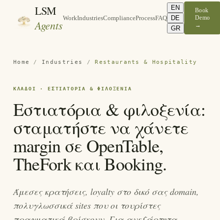
LSM
EN
Book
DE
Demo
Work
Industries
Compliance
Process
FAQ
Agents
→
GR
Home
/
Industries
/
Restaurants & Hospitality
ΚΛΆΔΟΙ · ΕΣΤΙΑΤΌΡΙΑ & ΦΙΛΟΞΕΝΊΑ
Εστιατόρια & φιλοξενία:
σταματήστε να χάνετε
margin σε OpenTable,
TheFork και Booking.
Άμεσες κρατήσεις, loyalty στο δικό σας domain,
πολυγλωσσικά sites που οι τουρίστες
πραγματικά βρίσκουν. Για ανεξάρτητα