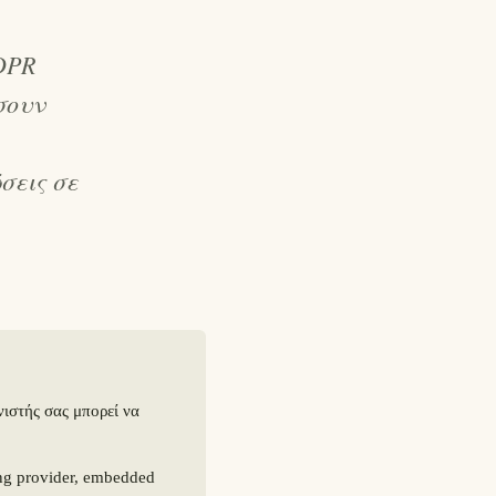
DPR
σουν
σεις σε
στής σας μπορεί να
ng provider, embedded