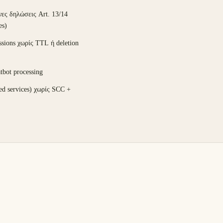
νες δηλώσεις Art. 13/14
es)
sions χωρίς TTL ή deletion
tbot processing
ed services) χωρίς SCC +