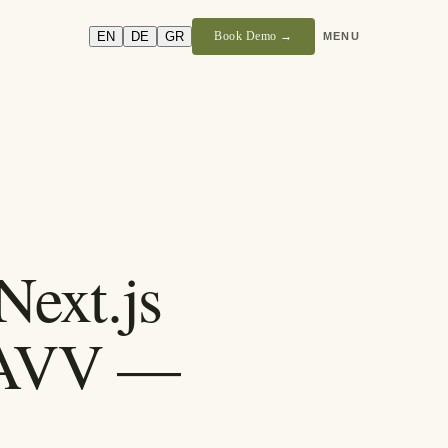
EN
DE
GR
Book Demo →
MENU
ext.js
n, AVV —