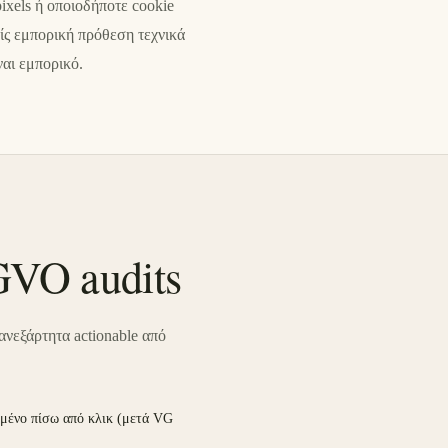
 pixels ή οποιοδήποτε cookie
ίς εμπορική πρόθεση τεχνικά
ναι εμπορικό.
VO audits
ανεξάρτητα actionable από
μμένο πίσω από κλικ (μετά VG