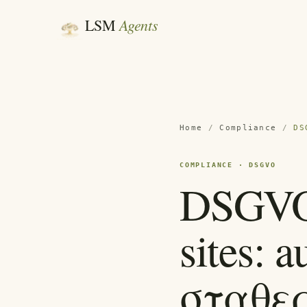
Agents
LSM
Home
/
Compliance
/
DS
COMPLIANCE · DSGVO
DSGVO 
sites: 
σταθερ