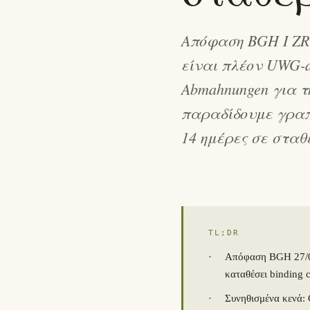
Απόφαση BGH I ZR 
είναι πλέον UWG-a
Abmahnungen για τη
παραδίδουμε γραπτ
14 ημέρες σε σταθε
TL;DR
·
Απόφαση BGH 27/03
καταθέσει binding c
·
Συνηθισμένα κενά: 