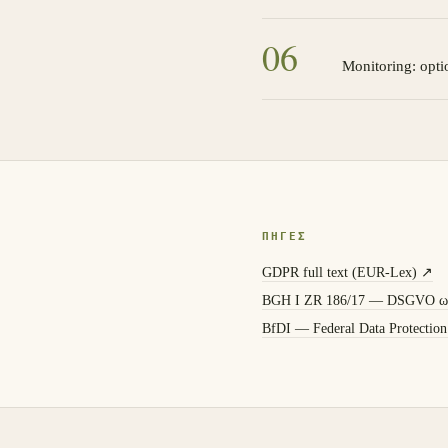
0
6
Monitoring: opti
ΠΗΓΈΣ
GDPR full text (EUR-Lex)
↗
BGH I ZR 186/17 — DSGVO ως
BfDI — Federal Data Protection