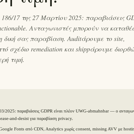
186/17 της 27 Μαρτίου 2025: παραβιάσεις G
ctionable. Ανταγωνιστές μπορούν να καταθέ
 δική σας παραβίαση. Auditάρουμε το site,
ό σχέδιο remediation και shippάρουμε διορθώ
ρή τιμή.
/2025: παραβιάσεις GDPR είναι πλέον UWG-abmahnbar — ο ανταγωνι
ease-and-desist για παραβίαση privacy.
Google Fonts από CDN, Analytics χωρίς consent, missing AVV με hosti