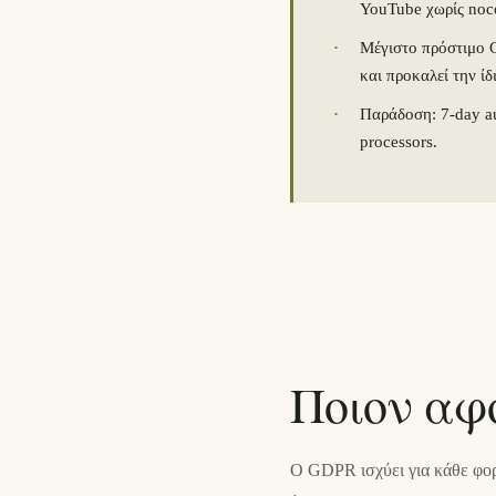
YouTube χωρίς noco
·
Μέγιστο πρόστιμο 
και προκαλεί την ίδ
·
Παράδοση: 7-day au
processors.
Ποιον αφ
Ο GDPR ισχύει για κάθε φορ