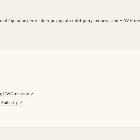
onal Operator-tier retainer με μηνιαίο third-party-request scan + AVV re
 UWG-relevant
↗
 Authority
↗