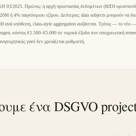
GH 03/2025. Πρώτος: η αρχή προστασίας δεδομένων (BfDI ομοσπονδι
€20M ή 4% παγκόσμιου τζίρου. Δεύτερος: data subjects μπορούν να δ
0 ανά υπόθεση, class-style aggregation αυξάνεται. Τρίτος — το νέο
, κόστος €1.500–€5.000 σε νομικά έξοδα συν υποχρεωτική remedia
ανησυχητικός γιατί δεν χρειάζεται ρυθμιστή.
ουμε ένα DSGVO projec