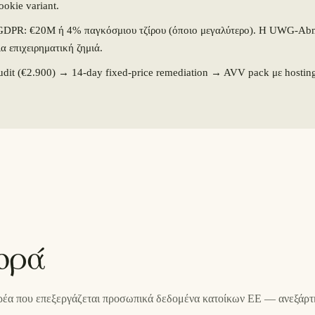
okie variant.
GDPR: €20M ή 4% παγκόσμιου τζίρου (όποιο μεγαλύτερο). Η UWG-Abm
ια επιχειρηματική ζημιά.
dit (€2.900) → 14-day fixed-price remediation → AVV pack με hosting 
ορά
έα που επεξεργάζεται προσωπικά δεδομένα κατοίκων ΕΕ — ανεξάρτητ