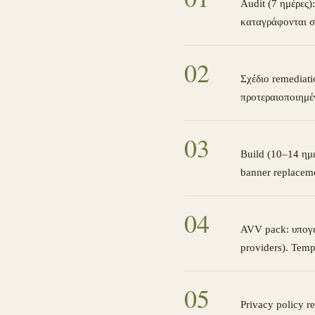
Audit (7 ημέρες)
καταγράφονται σε
0
2
Σχέδιο remediati
προτεραιοποιημέ
0
3
Build (10–14 ημέρ
banner replaceme
0
4
AVV pack: υπογεγ
providers). Temp
0
5
Privacy policy r