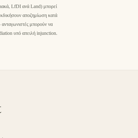
ακά, LfDI ανά Land) μπορεί
ιεκδικήσουν αποζημίωση κατά
 — ανταγωνιστές μπορούν να
tion υπό απειλή injunction.
t