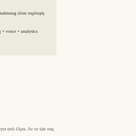
ahnung είναι ταχύτερη
+ voice + analytics
α από έδρα. Αν το site σας