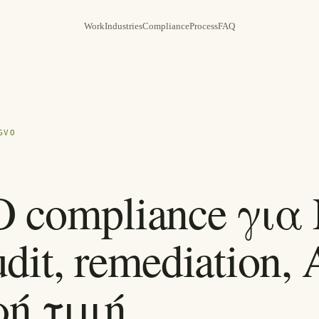
Work
Industries
Compliance
Process
FAQ
GVO
compliance για N
audit, remediatio
ή τιμή.